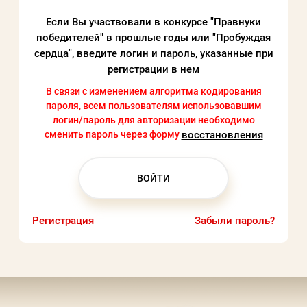
Если Вы участвовали в конкурсе "Правнуки
победителей" в прошлые годы или "Пробуждая
Пароль
сердца", введите логин и пароль, указанные при
регистрации в нем
Заполняя данную форму вы соглашаетесь с
В связи с изменением алгоритма кодирования
политикой конфиденциальности
пароля, всем пользователям использовавшим
логин/пароль для авторизации необходимо
сайта
сменить пароль через форму
воcстановления
ВОЙТИ
Регистрация
Забыли пароль?
Регистрация
Забыли пароль?