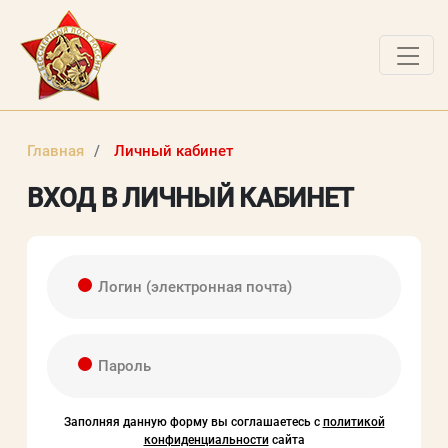
ДОКУМЕНТЫ
Главная
Личный кабинет
О ПРОЕКТЕ
ВХОД В ЛИЧНЫЙ КАБИНЕТ
НОВОСТИ
РАБОТЫ ПОБЕДИТЕЛЕЙ
Логин (электронная почта)
ВОПРОСЫ
ВХОД В ЛК
Пароль
ВХОД В ЛИЧНЫЙ КАБИНЕТ
Заполняя данную форму вы соглашаетесь с
политикой
Логин (электронная почта)
конфиденциальности
сайта