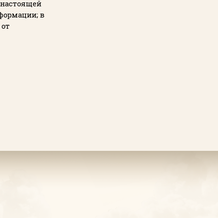
с настоящей
формации; в
 от