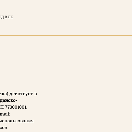
ОД В ЛК
ЫЙ КАБИНЕТ
тронная почта)
у вы соглашаетесь с
нциальности
сайта
ка) действует в
данско-
П 773001001,
ТИ
mail:
я использования
Забыли пароль?
сов.