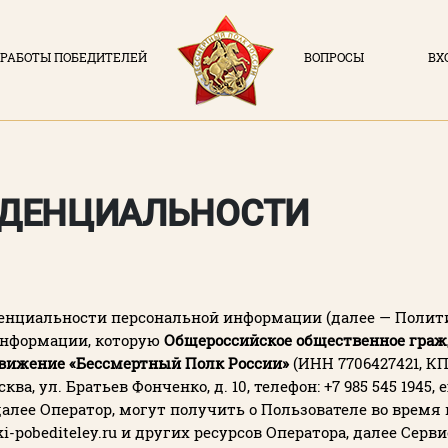
РАБОТЫ ПОБЕДИТЕЛЕЙ
ВОПРОСЫ
ВХ
ВХОД В ЛИЧН
ДОКУМЕНТЫ
Логин (элек
О ПРОЕКТЕ
ИДЕНЦИАЛЬНОСТИ
НОВОСТИ
Пароль
РАБОТЫ ПОБЕДИТЕЛЕЙ
Заполняя данную форм
политикой конфиде
ВОПРОСЫ
нциальности персональной информации (далее — Полити
информации, которую
Общероссийское общественное граж
ВХОД В ЛК
вижение «Бессмертный Полк России»
(ИНН 7706427421, КП
ВОЙ
осква, ул. Братьев Фонченко, д. 10, телефон: +7 985 545 1945, e
, далее Оператор, могут получить о Пользователе во врем
Регистрация
i-pobediteley.ru и других ресурсов Оператора, далее Серви