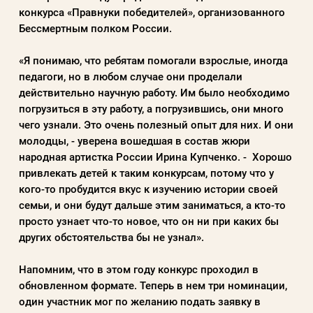
конкурса «Правнуки победителей», организованного
Бессмертным полком России.
Пароль
«Я понимаю, что ребятам помогали взрослые, иногда
педагоги, но в любом случае они проделали
Заполняя данную форму вы соглашаетесь с
действительно научную работу. Им было необходимо
политикой конфиденциальности
погрузиться в эту работу, а погрузившись, они много
чего узнали. Это очень полезный опыт для них. И они
сайта
молодцы, - уверена вошедшая в состав жюри
народная артистка России Ирина Купченко. - Хорошо
привлекать детей к таким конкурсам, потому что у
ВОЙТИ
кого-то пробудится вкус к изучению истории своей
семьи, и они будут дальше этим заниматься, а кто-то
просто узнает что-то новое, что он ни при каких бы
Регистрация
Забыли пароль?
других обстоятельства бы не узнал».
Напомним, что в этом году конкурс проходил в
обновленном формате. Теперь в нем три номинации,
один участник мог по желанию подать заявку в