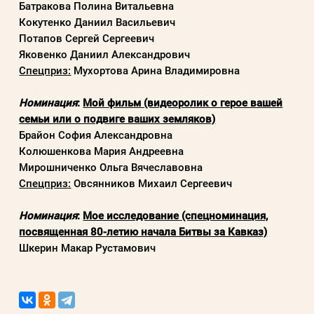
Батракова Полина Витальевна
Кокутенко Даниил Васильевич
Потапов Сергей Сергеевич
Яковенко Даниил Александрович
Спецприз:
Мухортова Арина Владимировна
Номинация
:
Мой фильм (видеоролик о герое вашей
семьи или о подвиге ваших земляков)
Брайон София Александровна
Колюшенкова Мария Андреевна
Мирошниченко Ольга Вячеславовна
Спецприз:
Овсянников Михаил Сергеевич
Номинация
:
Мое исследование (спецноминация,
посвященная 80-летию начала Битвы за Кавказ)
Шкерин Макар Рустамович