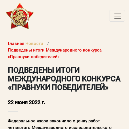
ДОКУМЕНТЫ
Главная
Новости
О ПРОЕКТЕ
Подведены итоги Международного конкурса
«Правнуки победителей»
НОВОСТИ
ПОДВЕДЕНЫ ИТОГИ
РАБОТЫ ПОБЕДИТЕЛЕЙ
МЕЖДУНАРОДНОГО КОНКУРСА
ВОПРОСЫ
«ПРАВНУКИ ПОБЕДИТЕЛЕЙ»
ВХОД В ЛК
22 июня 2022 г.
ВХОД В ЛИЧНЫЙ КАБИНЕТ
Федеральное жюри закончило оценку работ
Логин (электронная почта)
четвертого Международного исследовательского