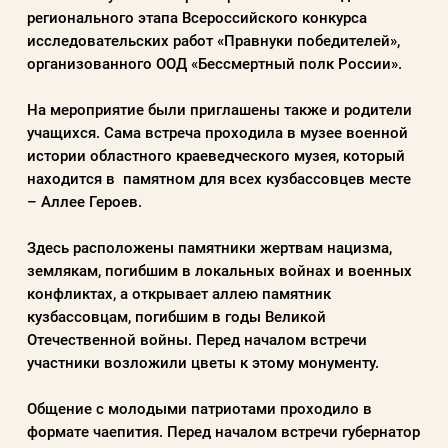
регионального этапа Всероссийского конкурса
исследовательских работ «Правнуки победителей»,
организованного ООД «Бессмертный полк России».
Пароль
На мероприятие были приглашены также и родители
Заполняя данную форму вы соглашаетесь с
учащихся. Сама встреча проходила в музее военной
политикой конфиденциальности
истории областного краеведческого музея, который
находится в памятном для всех кузбассовцев месте
сайта
– Аллее Героев.
Здесь расположены памятники жертвам нацизма,
ВОЙТИ
землякам, погибшим в локальных войнах и военных
конфликтах, а открывает аллею памятник
кузбассовцам, погибшим в годы Великой
Регистрация
Забыли пароль?
Отечественной войны. Перед началом встречи
участники возложили цветы к этому монументу.
Общение с молодыми патриотами проходило в
формате чаепития. Перед началом встречи губернатор