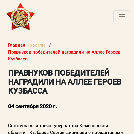
ДОКУМЕНТЫ
Главная
Новости
О ПРОЕКТЕ
Правнуков победителей наградили на Аллее Героев
Кузбасса
НОВОСТИ
ПРАВНУКОВ ПОБЕДИТЕЛЕЙ
РАБОТЫ ПОБЕДИТЕЛЕЙ
НАГРАДИЛИ НА АЛЛЕЕ ГЕРОЕВ
ВОПРОСЫ
КУЗБАССА
ВХОД В ЛК
04 сентября 2020 г.
ВХОД В ЛИЧНЫЙ КАБИНЕТ
Состоялась встреча губернатора Кемеровской
Логин (электронная почта)
области - Кузбасса Сергея Цивилева с победителями