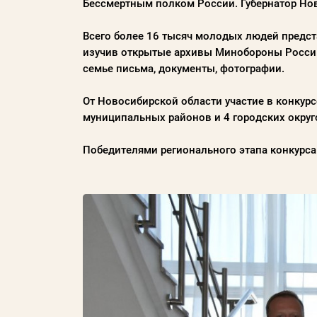
Бессмертным полком России. Губернатор Но
Всего более 16 тысяч молодых людей предст
изучив открытые архивы Минобороны России,
Пароль
семье письма, документы, фотографии.
Заполняя данную форму вы соглашаетесь с
От Новосибирской области участие в конкур
политикой конфиденциальности
муниципальных районов и 4 городских округ
сайта
Победителями регионального этапа конкурса
ВОЙТИ
Регистрация
Забыли пароль?