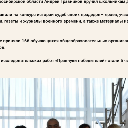
восибирской области Андрей Травников вручил школьникам 
авили на конкурс истории судеб своих прадедов–героев, уча
 газеты и журналы военного времени, а также материалы из
се приняли 166 обучающихся общеобразовательных организаци
ов.
 исследовательских работ «Правнуки победителей» стали 5 ч