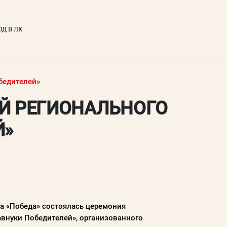
ОД В ЛК
ЫЙ КАБИНЕТ
тронная почта)
бедителей»
Й РЕГИОНАЛЬНОГО
Й»
у вы соглашаетесь с
нциальности
сайта
ТИ
а «Победа» состоялась церемония
авнуки Победителей», организованного
Забыли пароль?