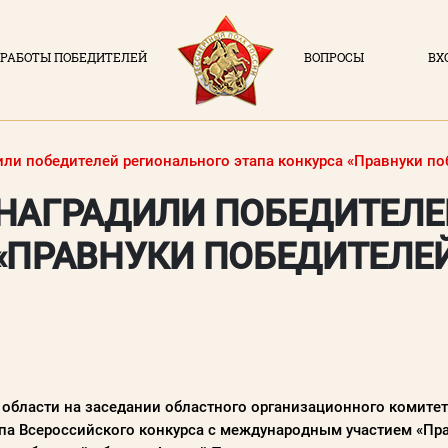
РАБОТЫ ПОБЕДИТЕЛЕЙ
ВОПРОСЫ
ВХ
ВХОД В ЛИЧН
ДОКУМЕНТЫ
Логин (элек
или победителей регионального этапа конкурса «Правнуки по
О ПРОЕКТЕ
 НАГРАДИЛИ ПОБЕДИТЕЛЕ
НОВОСТИ
Пароль
«ПРАВНУКИ ПОБЕДИТЕЛЕ
РАБОТЫ ПОБЕДИТЕЛЕЙ
Заполняя данную форм
политикой конфиде
ВОПРОСЫ
ВХОД В ЛК
ВОЙ
области на заседании областного организационного комитет
па Всероссийского конкурса с международным участием «Пр
Регистрация