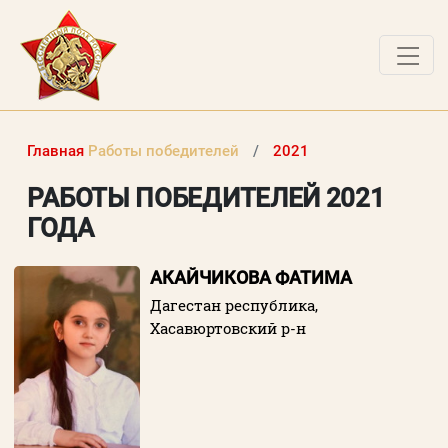
ДОКУМЕНТЫ
Главная
Работы победителей
2021
О ПРОЕКТЕ
РАБОТЫ ПОБЕДИТЕЛЕЙ 2021
НОВОСТИ
ГОДА
РАБОТЫ ПОБЕДИТЕЛЕЙ
АКАЙЧИКОВА ФАТИМА
ВОПРОСЫ
Дагестан республика,
Хасавюртовский р-н
ВХОД В ЛК
ВХОД В ЛИЧНЫЙ КАБИНЕТ
Логин (электронная почта)